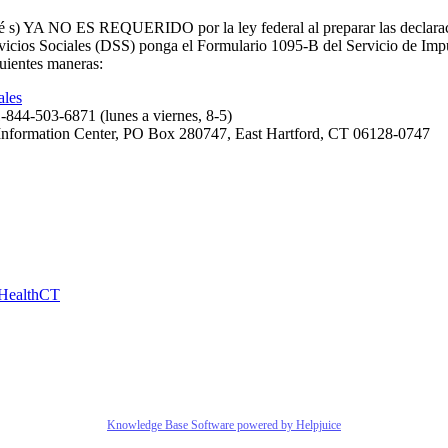
lé s) YA NO ES REQUERIDO por la ley federal al preparar las declarac
rvicios Sociales (DSS) ponga el Formulario 1095-B del Servicio de Imp
guientes maneras:
ales
844-503-6871 (lunes a viernes, 8-5)
Information Center, PO Box 280747, East Hartford, CT 06128-0747
HealthCT
Knowledge Base Software powered by Helpjuice