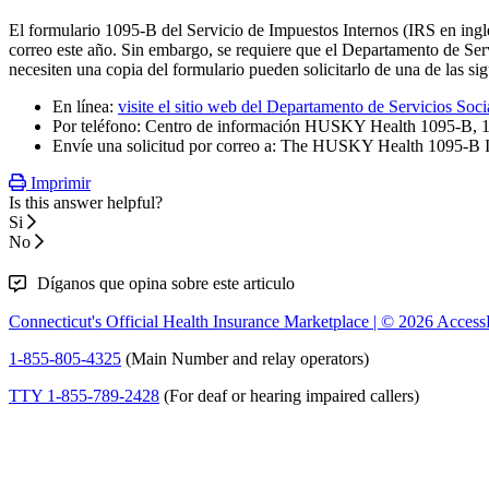
El formulario 1095-B del Servicio de Impuestos Internos (IRS en ing
correo este año. Sin embargo, se requiere que el Departamento de Se
necesiten una copia del formulario pueden solicitarlo de una de las si
En línea:
visite el sitio web del Departamento de Servicios Soci
Por teléfono: Centro de información HUSKY Health 1095-B, 1-
Envíe una solicitud por correo a: The HUSKY Health 1095-B 
Imprimir
Is this answer helpful?
Si
No
Díganos que opina sobre este articulo
Connecticut's Official Health Insurance Marketplace | © 2026
Access
1-855-805-4325
(Main Number and relay operators)
TTY 1-855-789-2428
(For deaf or hearing impaired callers)