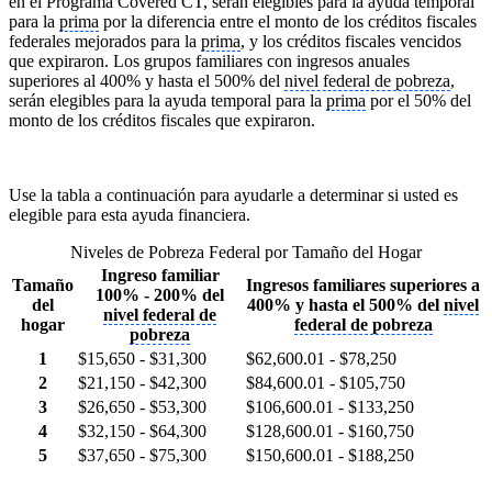
en el Programa Covered CT, serán elegibles para la ayuda temporal
para la
prima
por la diferencia entre el monto de los créditos fiscales
federales mejorados para la
prima
, y los créditos fiscales vencidos
que expiraron. Los grupos familiares con ingresos anuales
superiores al 400% y hasta el 500% del
nivel federal de pobreza
,
serán elegibles para la ayuda temporal para la
prima
por el 50% del
monto de los créditos fiscales que expiraron.
Use la tabla a continuación para ayudarle a determinar si usted es
elegible para esta ayuda financiera.
Niveles de Pobreza Federal por Tamaño del Hogar
Ingreso familiar
Tamaño
Ingresos familiares superiores a
100% - 200% del
del
400% y hasta el 500% del
nivel
nivel federal de
hogar
federal de pobreza
pobreza
1
$15,650 - $31,300
$62,600.01 - $78,250
2
$21,150 - $42,300
$84,600.01 - $105,750
3
$26,650 - $53,300
$106,600.01 - $133,250
4
$32,150 - $64,300
$128,600.01 - $160,750
5
$37,650 - $75,300
$150,600.01 - $188,250