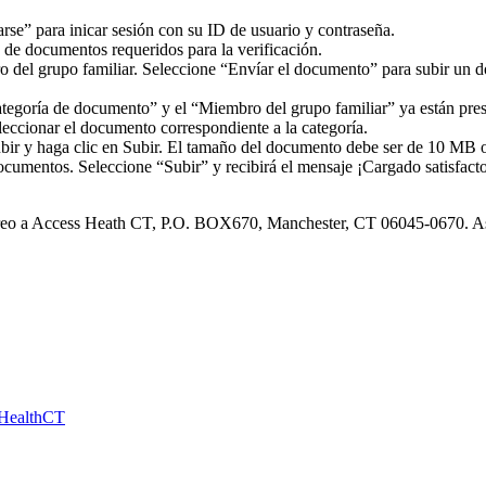
arse” para inicar sesión con su ID de usuario y contraseña.
a de documentos requeridos para la verificación.
bro del grupo familiar. Seleccione “Envíar el documento” para subir un 
egoría de documento” y el “Miembro del grupo familiar” ya están pres
eccionar el documento correspondiente a la categoría.
ubir y haga clic en Subir. El tamaño del documento debe ser de 10 MB 
umentos. Seleccione “Subir” y recibirá el mensaje ¡Cargado satisfact
rreo a Access Heath CT, P.O. BOX670, Manchester, CT 06045-0670. Aseg
HealthCT