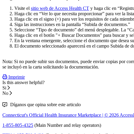
Visite el
sitio web de Access Health CT
y haga clic en “Registr
Haga clic en “Ver lo que necesita proporcionar” para ver la list
Haga clic en el signo (+) para ver los requisitos de cada miem
Siga las instrucciones en la pantalla “Subida de documentos.”
Seleccione “Tipo de documento” del menú desplegable. La “Cat
Haga clic en el botón "+ Buscar Documentos" para buscar y sel
En la ventana emergente, seleccione el documento que desea s
El documento seleccionado aparecerá en el campo Subida de doc
Nota: Si no puede subir sus documentos, puede enviar copias por co
se incluyó en la carta solicitando la documentación.
Imprimir
Is this answer helpful?
Si
No
Díganos que opina sobre este articulo
Connecticut's Official Health Insurance Marketplace | © 2026
Access
1-855-805-4325
(Main Number and relay operators)